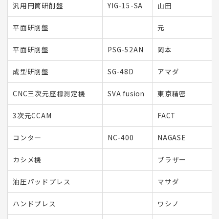
汎用円筒研削盤
YIG-15-SA
山田
平面研削盤
元
平面研削盤
PSG-52AN
岡本
成型研削盤
SG-48D
アマダ
CNC三次元座標測定機
SVA fusion
東京精密
3次元CCAM
FACT
コンタ―
NC-400
NAGASE
カシメ機
ブラザー
油圧パッドプレス
マサダ
ハンドプレス
ワシノ