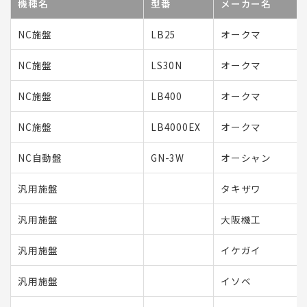
機種名
型番
メーカー名
NC施盤
LB25
オークマ
NC施盤
LS30N
オークマ
NC施盤
LB400
オークマ
NC施盤
LB4000EX
オークマ
NC自動盤
GN-3W
オーシャン
汎用施盤
タキザワ
汎用施盤
大阪機工
汎用施盤
イケガイ
汎用施盤
イソベ